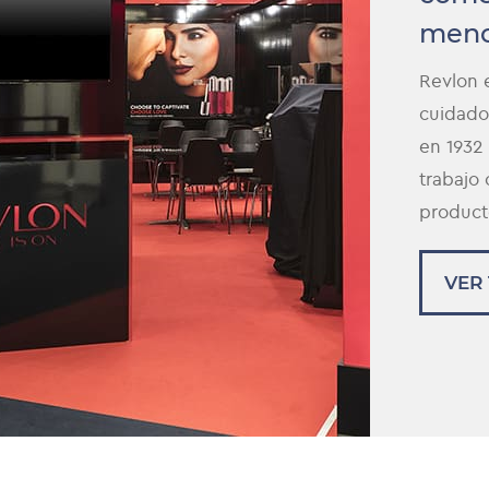
menor
Revlon 
cuidado
en 1932
trabajo
producto
VER