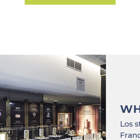
W
Los 
Franc