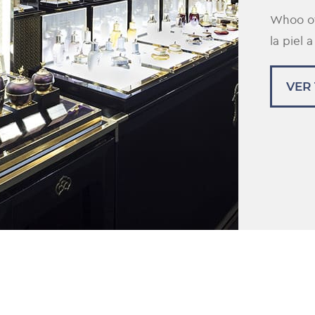
Whoo of
la piel 
VER