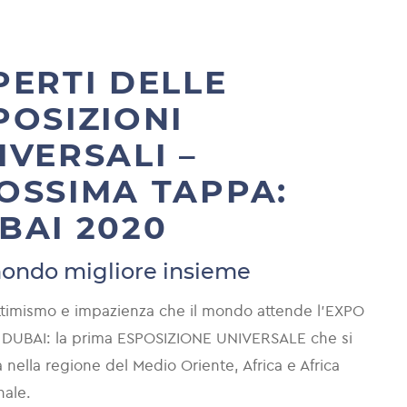
CITIC Corporation, una delle più grandi azi
e mondiali, ha richiesto un'installazione in 
location piuttosto complessa, vista la pres
PERTI DELLE
ingressi dall'esterno in meno di 150 metri q
POSIZIONI
soluzione è stata costruire un soffitto che s
in evidenza e un open space nel mezzo. Il p
IVERSALI –
ha riscosso grande successo grazie al suo c
OSSIMA TAPPA:
estremamente personalizzato e alla sua gen
BAI 2020
funzionalità per le grandi presentazioni.
ondo migliore insieme
DI PIÙ
ttimismo e impazienza che il mondo attende l'EXPO
 DUBAI: la prima ESPOSIZIONE UNIVERSALE che si
 nella regione del Medio Oriente, Africa e Africa
nale.