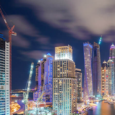
era composto da diversi spazi collegati, ciascuno con
struttura 
un importante grado d'interazione e di contenuti. RC
stampata 
Europa ha gestito tutti i contenuti, giochi, film e
scadenza 
modelli, dei quali il più grande è stato un modello
potuto me
mobile alto 3 metri e largo 1,5 metri. Si è trattato del
padiglione più visitato dell'Expo tra i padiglioni degli
DI P
sponsor.
DI PIÙ