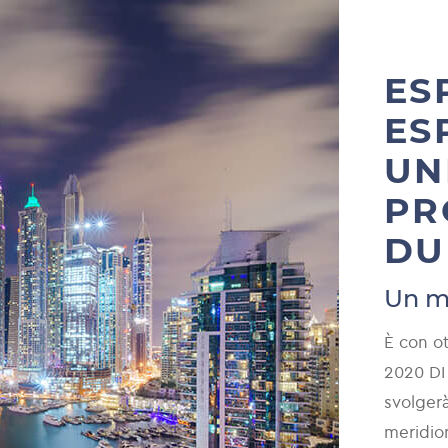
in sé. La gran parte del lavoro è stata
o assemblata sul posto a causa della
del progetto; in questo modo abbiamo
ES
ttere in campo una maggiore flessibilità.
ES
UN
IÙ
PR
DU
Un m
È con o
2020 DI
svolgerà
meridio