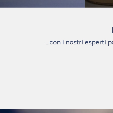
...con i nostri esperti
PA
PADIGLIONE
SA
KAZATOMPROM
EN
Astana, Kazakistan, 2017
Astan
RC Europa ha lavorato per KazAtomProm, la maggior
RC Europa 
azienda esportatrice di uranio al mondo. Il padiglione
termine og